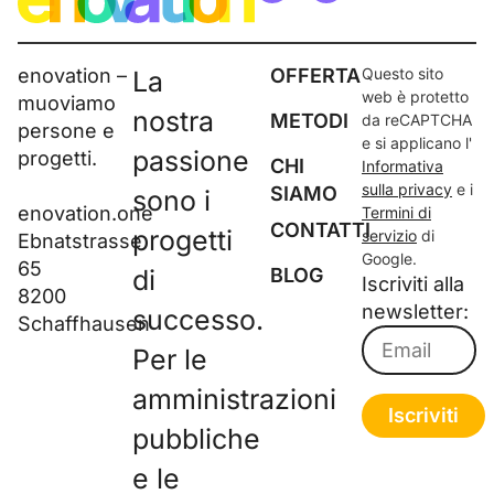
enovation –
OFFERTA
Questo sito
La
web è protetto
muoviamo
nostra
METODI
da reCAPTCHA
persone e
e si applicano l'
passione
progetti.
CHI
Informativa
sulla privacy
e i
SIAMO
sono i
enovation.one
Termini di
CONTATTI
progetti
servizio
di
Ebnatstrasse
Google.
65
di
BLOG
Iscriviti alla
8200
newsletter:
successo.
Schaffhausen
Per le
amministrazioni
Iscriviti
pubbliche
e le