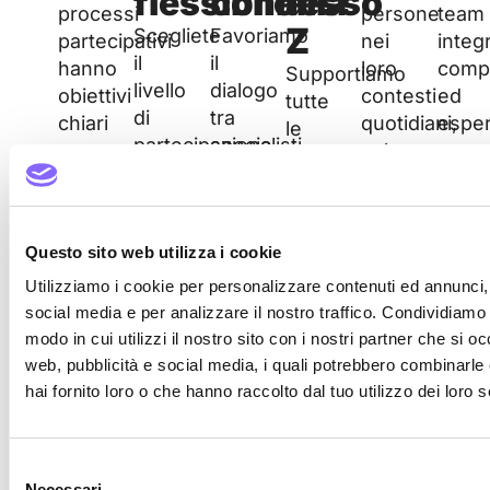
flessibile
connesso
alla
processi
persone
team
Z
Scegliete
Favoriamo
partecipativi
nei
integ
il
il
hanno
loro
comp
Supportiamo
livello
dialogo
obiettivi
contesti
ed
tutte
di
tra
chiari
quotidiani,
esper
le
partecipazione
specialisti
e
sul
per
fasi
più
e
mirati,
territorio
mass
del
adatto
attori/attrici
condivisi
e
l’imp
progetto
al
non
in
attraverso
dei
—
Questo sito web utilizza i cookie
vostro
professionali,
modo
canali
vostri
dall’analisi
progetto
connettendo
trasparente.
digitali.
proget
Utilizziamo i cookie per personalizzare contenuti ed annunci, 
al
e
prospettive
social media e per analizzare il nostro traffico. Condividiamo 
concept,
alle
ed
modo in cui utilizzi il nostro sito con i nostri partner che si o
dall’implementazione
sue
esigenze
web, pubblicità e social media, i quali potrebbero combinarle
alla
tempistiche
diverse.
hai fornito loro o che hanno raccolto dal tuo utilizzo dei loro s
misurazione
—
del
dal
successo
Selezione
pre-
—
Necessari