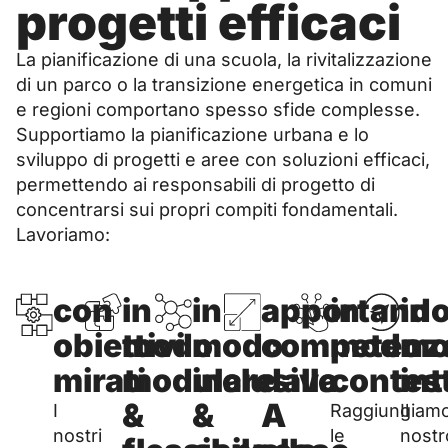
progetti efficaci
La pianificazione di una scuola, la rivitalizzazione
di un parco o la transizione energetica in comuni
e regioni comportano spesso sfide complesse.
Supportiamo la pianificazione urbana e lo
sviluppo di progetti e aree con soluzioni efficaci,
permettendo ai responsabili di progetto di
concentrarsi sui propri compiti fondamentali.
Lavoriamo:
con
in
in
apportand
in
in
obiettivi
modo
modo
competenz
modo
mo
mirati
modulare
inclusivo
dalla
contes
int
&
&
A
I
Raggiungiam
Il
nostri
le
nostr