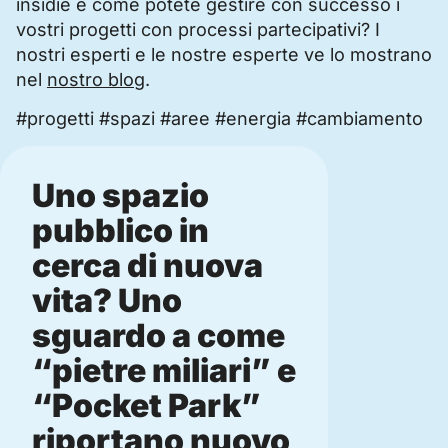
insidie e come potete gestire con successo i
vostri progetti con processi partecipativi? I
nostri esperti e le nostre esperte ve lo mostrano
nel
nostro blog
.
#progetti #spazi #aree #energia #cambiamento
Uno spazio
Micro
pubblico in
comu
cerca di nuova
quart
vita? Uno
picco
sguardo a come
grand
“pietre miliari” e
LEGGI DI
“Pocket Park”
riportano nuovo